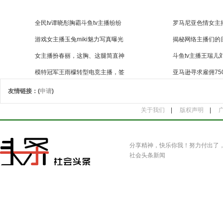
全民tv谭晓彤胸霸斗鱼tv主播纷纷
罗马尼亚色情女主
游戏女主播玉兔miki魅力写真曝光
揭秘网络主播们的
女主播扮春丽，这胸、这腿简直神
斗鱼tv主播王瑞儿
模特冠军王雨檬转型电竞主播，签
亚马逊寻求雇佣75
友情链接：(
申请
)
关于我们
|
版权声明
|
分享精神，快乐你我！努力付出了
社会头条新闻