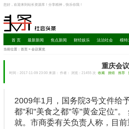
您好，欢迎来到站长资源库！分享精神，快乐你我！
首 页
最新新闻
焦点新闻
财经娱乐
法治社会
模特
当前位置：
首页
> 会议展览
重庆会
时间：2017-11-09 23:00 来源： 作者： 浏览：
21455 次
收藏
挑错
推荐
2009年1月，国务院3号文件给
都"和"美食之都"等"黄金定位"
就。市商委有关负责人称，目前