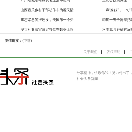
广州增城廖松杰实名血泪举报书
重庆会议展览馆
山西壶关乡村干部胡作非为惹民愤
一声“妹妹”，一句“
事态紧急警报连发，美国第一个受
印度一男子骑摩托
澳大利亚法官裁定谷歌在数据上误
河南嵩县谷福有反
友情链接：(
申请
)
关于我们
|
版权声明
|
分享精神，快乐你我！努力付出了
社会头条新闻