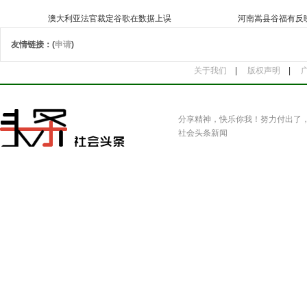
澳大利亚法官裁定谷歌在数据上误
河南嵩县谷福有反
友情链接：(
申请
)
关于我们
|
版权声明
|
分享精神，快乐你我！努力付出了
社会头条新闻