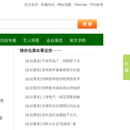
设为首页
|
收藏本站
|
网站地图
|
Sitemap
|
TAG标签
搜 索
活动专题
艺人明星
会议展览
留言求助
猜你也喜欢看这些 ······
[会议展览] 不宣而战了，特朗普下令
[会议展览] 驻韩美军被爆将部分武器
[会议展览] 特朗普再就伊朗局势发声
[会议展览] 招聘难与成本高企持续挤
[会议展览] 上海电气：锚定国家战略
的生
[会议展览] 区领导走访调研区内企业
[会议展览] 意向成交金额超千亿元，
稳
[会议展览] AI助力企业“找朋友” 第