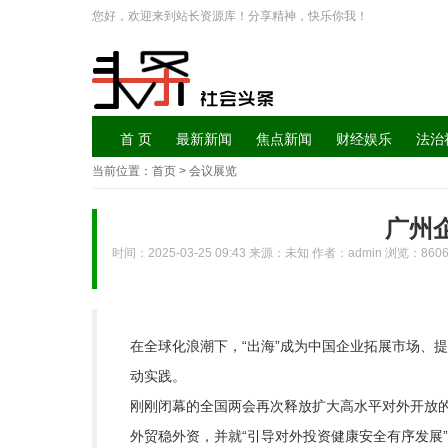
您好，欢迎来到站长资源库！分享精神，快乐你我！
首 页
最新新闻
焦点新闻
财经娱乐
法治
当前位置：
首页
> 会议展览
广州
时间：2025-03-25 09:43 来源：未知 作者：admin 浏览：
860
在全球化浪潮下，“出海”成为中国企业拓展市场、
动实践。
刚刚闭幕的全国两会再次释放扩大高水平对外开放的
外贸稳外资，并就“引导对外投资健康安全有序发展