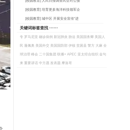
[校园教育] 人民日报调查民企对公接
[校园教育] 培育更多海洋科技领军企
[校园教育] 城中区 开展安全宣传“进
关键词标签查找 ······
专
罗马尼亚
确诊病例
新冠肺炎
胁迫
美国国务卿
美国人
民
蓬佩奥
美国外交
美国国防部
伊核
贫困县
警方
大麻
全
球治理
峰会
二十国集团
联播+
APEC
亚太经合组织
金句
来
重要讲话
中方愿
发表题
摩洛哥
企