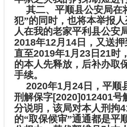
其二、平顺县公安局在
犯”的同时，也将本举报人
人在我的老家平利县公安
2018
12
14
年
月
日，又送押
2019
1
23
21
直至
年
月
日
时
的本人先释放，后补办取
手续。
2020
1
24
年
月
日，平顺
[2020]012401
刑解保字
号
4
分说明，该局对本人刑拘
的“取保候审”通通都是平