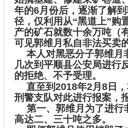
6
年的
月份后，逐渐了解到
径，仅利用从“黑道上”购
产的矿石就数十余万吨（
可见郭维月私自非法买卖
本人对黑恶分子郭维月
几次到平顺县公安局进行
的拒绝、不予受理。
2018
2
8
直至到
年
月
日，
刑警支队对此进行报案，
第一、郭维月为了进行
高达二、三十吨之多。