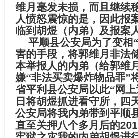
维月毫发未损，而且继续
人愤怒震惊的是，因此报
临到胡煜（内弟）及报案
平顺县公安局为了变相
害的手段，将郭维月非法
本举报人的内弟（给郭维
嫌“非法买卖爆炸物品罪”
省平利县公安局以此“网上
日将胡煜抓进看守所，四
公安局将我内弟带到平顺
201
直至关押八个多月后的
牢狱之灾我的内弟胡煜进