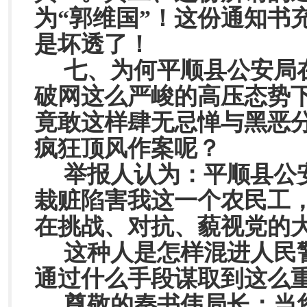
为“
郭维国
”！这份通知书
是坏透了！
七、为何平顺县公安局
破网这么严峻的高压态势
竟敢这样肆无忌惮与黑恶
疯狂顶风作案呢？
举报人认为：平顺县公
栽赃陷害我这一个农民工
在挑战、对抗、藐视党的
这种人是怎样混进人民
通过什么手段谋取到这么
尊敬的秦书伟局长：当