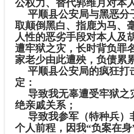
公权力、替代郭维月对本人
平顺县公安局与黑恶分
取颠倒黑白、指鹿为马、
人性的恶劣手段对本人及
遭牢狱之灾，长时背负罪
家老少由此遭殃，负债累
平顺县公安局的疯狂打
定：
导致我无辜遭受牢狱之
绝亲戚关系；
导致我参军（特种兵）
个人前程，因我“负案在身