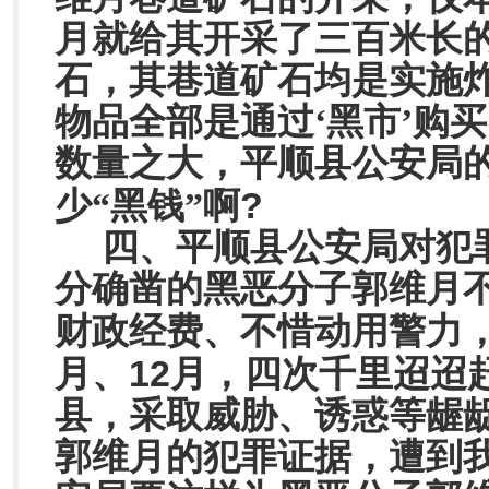
月就给其开采了三百米长
石，其巷道矿石均是实施
物品全部是通过‘黑市’购
数量之大，平顺县公安局
?
少“黑钱”啊
四、平顺县公安局对犯
分确凿的黑恶分子郭维月
财政经费、不惜动用警力
12
月、
月，四次千里迢迢
县，采取威胁、诱惑等龌
郭维月的犯罪证据，遭到