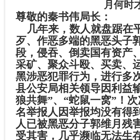
月何时
尊敬的秦书伟局长：
几年来，数人就盘踞在
歹、作恶多端的黑恶头子
段，侵吞、倒卖国有资产
采矿、聚众斗殴、买卖、
黑涉恶犯罪行为，进行多
县公安局相关领导因利益
狼共舞”、“蛇鼠一窝”！
名举报人因举报均没有得
人已被黑恶分子郭维月残
受其害，几乎濒临无法生