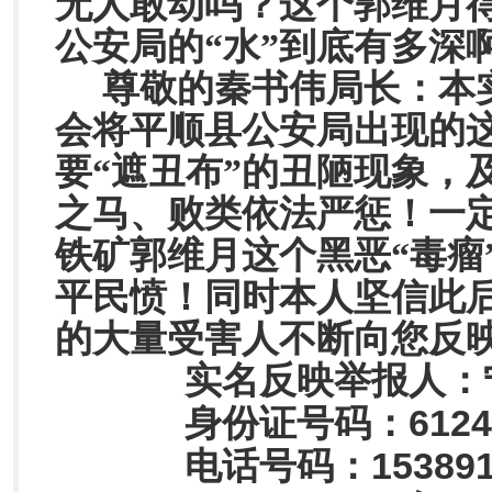
无人敢动吗？这个郭维月
公安局的“水”到底有多深
尊敬的秦书伟局长：本
会将平顺县公安局出现的这
要“遮丑布”的丑陋现象，
之马、败类依法严惩！一
铁矿郭维月这个黑恶“毒瘤
平民愤！同时本人坚信此
的大量受害人不断向您反
实名反映举报人：
6124
身份证号码：
15389
电话号码：