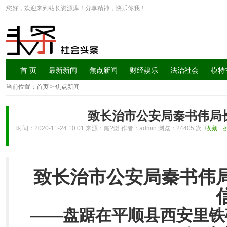
您好，欢迎来到站长资源库！分享精神，快乐你我！
首 页
最新新闻
焦点新闻
财经娱乐
法治社会
模特
当前位置：
首页
> 焦点新闻
致长治市公安局秦书伟局
时间：2020-11-24 10:01 来源：鏈?煡 作者：admin 浏览：
24405 次
收藏
致长治市公安局秦书伟
——盘踞在平顺县西安里铁