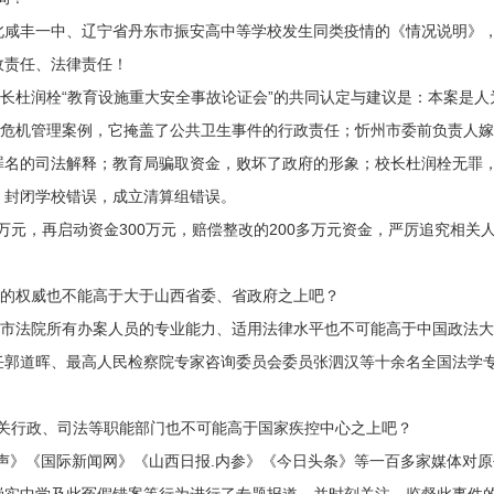
北咸丰一中、辽宁省丹东市振安高中等学校发生同类疫情的《情况说明》
政责任、法律责任！
杜润栓“教育设施重大安全事故论证会”的共同认定与建议是：本案是人
共危机管理案例，它掩盖了公共卫生事件的行政责任；忻州市委前负责人
罪名的司法解释；教育局骗取资金，败坏了政府的形象；校长杜润栓无罪
，封闭学校错误，成立清算组错误。
元，再启动资金300万元，赔偿整改的200多万元资金，严厉追究相关
的权威也不能高于大于山西省委、省政府之上吧？
法院所有办案人员的专业能力、适用法律水平也不可能高于中国政法大
任郭道晖、最高人民检察院专家咨询委员会委员张泗汉等十余名全国法学
关行政、司法等职能部门也不可能高于国家疾控中心之上吧？
声》《国际新闻网》《山西日报.内参》《今日头条》等一百多家媒体对原