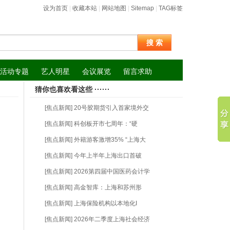
设为首页
|
收藏本站
|
网站地图
|
Sitemap
|
TAG标签
搜 索
活动专题
艺人明星
会议展览
留言求助
猜你也喜欢看这些 ······
[焦点新闻] 20号胶期货引入首家境外交
[焦点新闻] 科创板开市七周年：“硬
[焦点新闻] 外籍游客激增35% “上海大
[焦点新闻] 今年上半年上海出口首破
[焦点新闻] 2026第四届中国医药会计学
[焦点新闻] 高金智库：上海和苏州形
[焦点新闻] 上海保险机构以本地化I
[焦点新闻] 2026年二季度上海社会经济