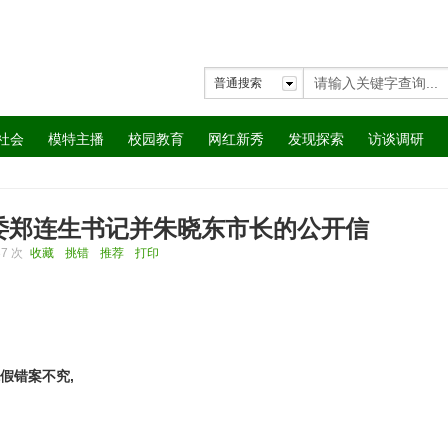
普通搜索
社会
模特主播
校园教育
网红新秀
发现探索
访谈调研
委郑连生书记并朱晓东市长的公开信
37 次
收藏
挑错
推荐
打印
假错案不究,