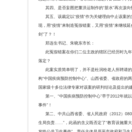
其四、是否妄图把董洪运制作的“脏水”再次泼向
其五、该裁定以“疫情”作为关键理由中止该案的判
现，用“疫情”来制造冤假错案，又用“疫情”来继续延
剑”了？！
郑连生书记、朱晓东市长：
此冤假错案在你们二位主政的辖区已经历时九年的
落定？
此案实质简单明了，并不是杜润栓老人所聘请的辩
构“中国疾病预防控制中心”、山西省委、省政府的
国家级十多位法律专家对该案的研判结论及提出的
第一、“中国疾病预防控制中心”早于2012年就以
事件”！
第二、中共山西省委、省人民政府（2012）080
生局负责……”，此函的含义既否定了“教育设施重
发性公共卫生事件”，责任主体是原平市政府和卫生