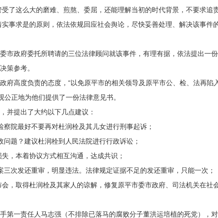
管受了这么大的磨难、煎熬、委屈，还能理解当初的时代背景，不要求追
着实事求是的原则，依法依规回应社会舆论，尽快妥善处理、解决该事件
市政府委托所聘请的三位法律顾问就该事件，有理有据，依法提出一份
供决策参考。
府高度负责的态度，“以免原平市的相关领导及原平市公、检、法再陷
观公正地为他们提供了一份法律意见书。
，并提出了大约以下几点建议：
察院最好不要再对杜润栓及其儿女进行刑事起诉；
问题？建议杜润栓到人民法院进行行政诉讼；
损失，本着协议方式相互沟通，达成共识；
三次发还重审，明显违法。法律规定证据不足的发还重审，只能一次；
布会，取得杜润栓及其家人的谅解，修复原平市委市政府、司法机关在社
第一责任人马志强（不排除已落马的腐败分子董洪运培植的死党），对