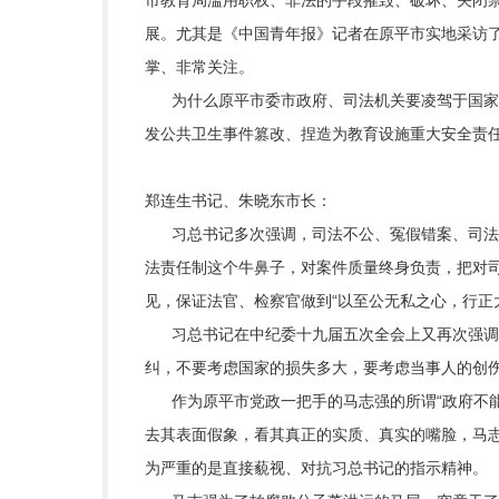
市教育局滥用职权、非法的手段摧毁、破坏、关闭
展。尤其是《中国青年报》记者在原平市实地采访
掌、非常关注。
为什么原平市委市政府、司法机关要凌驾于国家权
发公共卫生事件篡改、捏造为教育设施重大安全责
郑连生书记、朱晓东市长：
习总书记多次强调，司法不公、冤假错案、司法腐
法责任制这个牛鼻子，对案件质量终身负责，把对
见，保证法官、检察官做到“以至公无私之心，行正
习总书记在中纪委十九届五次全会上又再次强调：
纠，不要考虑国家的损失多大，要考虑当事人的创伤
作为原平市党政一把手的马志强的所谓“政府不能
去其表面假象，看其真正的实质、真实的嘴脸，马
为严重的是直接藐视、对抗习总书记的指示精神。