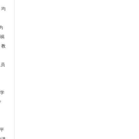
，均
为
嫁祸
，教
人员
学
专
平