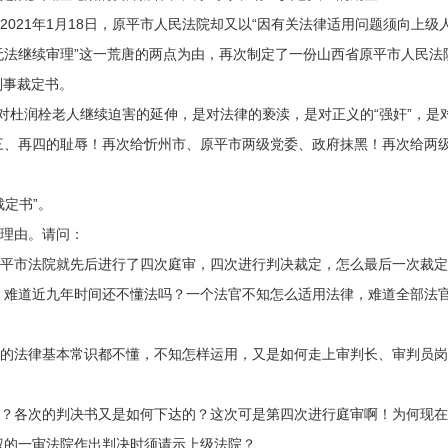
21年1月18日，原平市人民法院却又以“因有关法律适用问题须向上级
无法继续审理”这一荒唐的两点为由，再次制定了一份山西省原平市人民法
的刑事裁定书。
杜润栓老人继续迫害的延伸，是对法律的亵渎，是对正义的“强奸”，是
三、再四的耻辱！再次给忻州市、原平市两级党委、政府抹黑！再次给两
定书”。
理由。请问：
市法院就先后进行了四次庭审，四次进行判决裁定，怎么最后一次裁定
，难道近九年时间还不懂法吗？一个法官不知怎么适用法律，难道全部法
法律基本常识都不懂，不知怎样运用，又是如何走上审判长、审判员岗
各次的判决书又是如何下达的？这次可是第四次进行庭审啊！为何现在
权的一审法院作出判决时须请示上级法院？