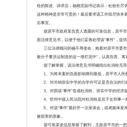
栓的陈述、诉求后，杨晓宏副书记表示：杜校长尽
这种精神是非常可贵的！最后要求该工作组尽快本
后事宜。
据原平市政府某负责人透露的可靠信息，原平市委
面法律意见书，以便于他们妥善处理该“事件”，提
三位法律顾问的确不辱使命，抱着对原平市委市政
败分子董洪运制造的这一堆烂泥中”，认真负责、客
据了解掌握，该法律意见书明确指出杜润栓无罪
1、为将本案的负面影响降到最低，原平市人民检
2、对吊销崇实中学的办学许可证是否合法的行政
3、对因该“事件”造成杜润栓、崇实中学的经济
4、忻州中级人民法院对杜润栓及其子女刑事一案
5、对该“事件”最好开一次座谈会，或者媒体发
被损害的形象。
据可靠渠道信息掌握了解到，主政原平市的一把手