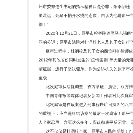
州市委郑连生书记的指示精神口是心非，阳奉阴违
董洪运，死猪不怕开水烫的态度，自认为他是原平市
输！”
2020年12月21日，原平市检察院遵照马志强
罪的公诉；原平市法院对杜润栓老人及其子女进行
庭审过程中，杜润栓及其子女的四位辩护律师依照
2012年其他省份同时发生的“疫情案例”等大量的
谓证据，进行了坚决驳斥。作为公诉机关的原平市
至极！
此次庭审从法庭调查、双方举证、质证、双方辩
中国青年报等媒体记者及新闻工作者对此次庭审
此次庭审是在该案进入刑事程序旷日持久的八年多
的重视下，应当是终结该案的最后一次庭审！原平
人全家忍辱、含冤这么多年，应该彻底平反昭雪、见
这不仅仅是杜润栓全家、原平市人民的期盼！也