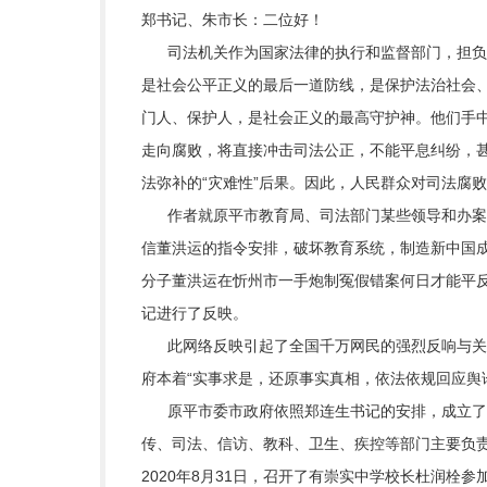
郑书记、朱市长：二位好！
司法机关作为国家法律的执行和监督部门，担负着
是社会公平正义的最后一道防线，是保护法治社会
门人、保护人，是社会正义的最高守护神。他们手
走向腐败，将直接冲击司法公正，不能平息纠纷，
法弥补的“灾难性”后果。因此，人民群众对司法腐
作者就原平市教育局、司法部门某些领导和办案人
信董洪运的指令安排，破坏教育系统，制造新中国
分子董洪运在忻州市一手炮制冤假错案何日才能平反
记进行了反映。
此网络反映引起了全国千万网民的强烈反响与关注
府本着“实事求是，还原事实真相，依法依规回应舆
原平市委市政府依照郑连生书记的安排，成立了以
传、司法、信访、教科、卫生、疾控等部门主要负责
2020年8月31日，召开了有崇实中学校长杜润