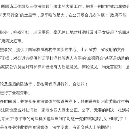
，罔顾该工作组及三位法律顾问做出的大量工作，抱着一副时时效忠腐败
“天马行空”的土皇帝，原平唯他是大，在公开场合几次叫嚷：“政府不能
的“指令”，抱残守拙、老调重弹、毫无休止地对杜润栓及其子女提起了第四
了第四次庭审。
事实，提供了国家权威机构中国疾控中心、山西省委、省政府的文件，
无罪证据，对公诉方提供的证明杜润栓等家人有罪的“牵强附会”甚至是伪造
检察院公诉员面对辩护律师铿锵有力质证意见、辩论意见，均无言应对，
论及最后的陈述等，是按照程序进行的、合法的！
进行了全程旁听。
时间后，并在众多资深媒体的报道关注下，特别是在忻州市委郑连生书
市法院也应当对杜润栓一家老少四人做出公正、公平、无罪的判决！杜润
青天了!原平市的司法机关也应当到了对这一冤假错案拨乱反正时刻了！
是众多关注此案的资深媒体、法学专家、有正义感人士的期望！