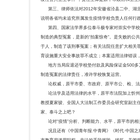
第三、律师依法对2012年安徽省泾县二中、湖
说明各省均未追究所属发生疫情学校负责人任何行
第四、国家法学界多位泰斗极专家对崇实中学校长
制造的典型冤案，是新的“拍案惊奇”。是失败的公
于人，制造了该刑事冤案；有关法院任意扩大相关
育设施重大安全事故罪不成立；本案适用法律错误
地方当局应退还学校垫付款及风险保证金500多万
制造冤案的法律责任，准许学校恢复运营。
论权威，原平市委、市政府、原平市公、检、法
论法学及适用法律的水平，原平市法院加上忻州市
教授夏家骏、全国人大法制工作委员会研究室副主
家、泰斗之上吧？
论对“疫情”分析、判断能力、水平，原平市的相
况且还有《中国青年报.中青网》《时代·中国之