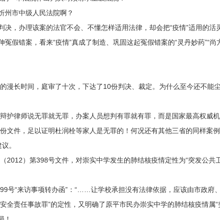
忻州市中级人民法院啊？
决，办理该案的法官不会、不懂怎样适用法律，却会把“疫情”适用的活
伸冤假错案，看来“疫情”真成了制造、巩固这起冤假错案的“灵丹妙药”“尚
漫长时间，庭审了十次，下达了10份判决、裁定。为什么至今还不能
护律师说无罪就无罪，办案人员想判有罪就有罪，而是国家最高权威机
两份文件，足以证明杜润栓等家人是无罪的！何况还有其他三省的同样案
建议。
（2012）第398号文件，对崇实中学发生的肺结核疫情定性为“突发公共
99号“来访事项转办函”：“……让学校承担没有法律依据，应该由市政府
大安全责任事故罪”的定性，又明确了原平市民办崇实中学的肺结核疫情属“
局！