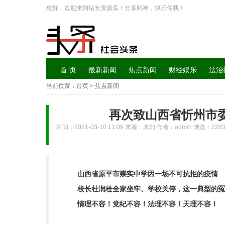
您好，欢迎来到站长资源库！分享精神，快乐你我！
首 页
最新新闻
焦点新闻
财经娱乐
法治
当前位置：
首页
> 焦点新闻
再次致山西省忻州市
时间：2021-03-10 11:09 来源：未知 作者：admin 浏览：
228
山西省原平市崇实中学因一场不可抗拒的疫情
校长杜润栓全家坐牢、学校关停，这一典型的冤
情理不容！党纪不容！法理不容！天理不容！