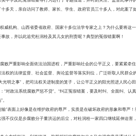
崇实中学及此冤假错案等行为进行了专题报道，并时刻关注、监督此事件
了十多天，亲自访问了教师、家长、学生、政府官员三十多人，对此案了
威机构、山西省委省政府、国家十多位法学专家之上？为什么要将这一
任事故，并以此追究杜润栓及其儿女的刑责呢？典型的冤假错案啊！
败严重影响全面依法治国进程，严重影响社会的公平正义，要紧紧牵住
司法权的法律监督、社会监督、舆论监督等落实到位，广泛听取人民群众
大光明之事”，把司法权关进制度的笼子，让公平正义的阳光照进人民心
“对政法系统腐败严惩不贷”。“纠正冤假错案，要及时纠、全面纠、认
”。
输”表面上好像是在维护政府的尊严，实质是在破坏政府的形象和尊严！
志强不仅仅是步腐败分子董洪运的后尘，对杜润栓一家四口继续延伸迫害