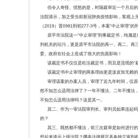
但令人奇怪、愤怒的是，时隔庭审近一个月后的20
法院请示，加之受当前新冠肺炎疫情影响，客观上
（2019）晋0981刑初277-3号，本案“中止审理”
原平市法院这一“中止审理”刑事裁定书，纯属是对
判机关的玷污，更是原平市法院的再一、再二、再
委、政府在社会上造成了很大的负面影响！
该裁定书不仅仅是枉法裁定书，而且是流氓的“裁
该裁定书中止审理的两条理由更是泼皮加无赖的
审理该案的办案人员，审理了近九年时间，仅原平
然不知怎么适用法律了？一年不懂法、二年不懂法
不知怎么适用法律吗？这是其一。
其二、作为一审法院审判长、审判员如果连起码的
的？
其三、既然都不懂法，前三次庭审是如何进行的？
想起来请示上级法院？哪条法律规定具备独立审判