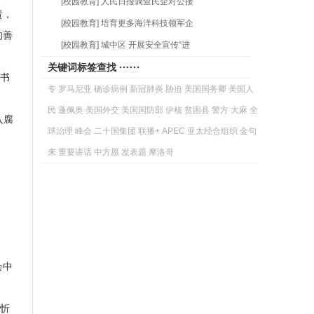
[校园教育] 人民日报调查民企对公接
责，
[校园教育] 培育更多海洋科技领军企
的善
[校园教育] 城中区 开展安全宣传“进
关键词标签查找 ······
书
专
罗马尼亚
确诊病例
新冠肺炎
胁迫
美国国务卿
美国人
民
蓬佩奥
美国外交
美国国防部
伊核
贫困县
警方
大麻
全
入腐
球治理
峰会
二十国集团
联播+
APEC
亚太经合组织
金句
来
重要讲话
中方愿
发表题
摩洛哥
会中
忻