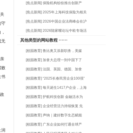
[焦点新闻] 保险机构纷纷推出创新产
[焦点新闻] 2025年上海科技保险为相关
关
[焦点新闻] 2026中国企业法商峰会在沪
的守
[焦点新闻] 2026陆家嘴论坛中欧专场活
向，
其他类型的网站教程 ······
成无
[校园教育] 鲁比奥又添新职务，美媒
亲
[校园教育] 加拿大总理一到中国下了
腐败
[校园教育] 法国、英国、德国、加拿
生书
[校园教育] “2025长春民营企业100强”
[校园教育] 每天诞生1417户企业，上海
政
[校园教育] 护航科技创新 金融活水为
[校园教育] 企业经营活力持续恢复 先
[校园教育] 声纳｜建好数字生态赋能
[校园教育] 广东企业如何打通全球产
杜润