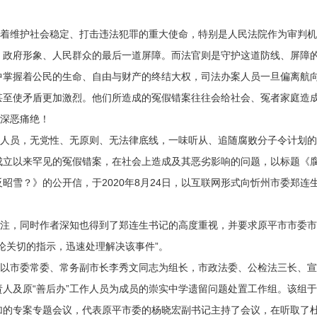
维护社会稳定、打击违法犯罪的重大使命，特别是人民法院作为审判机
、政府形象、人民群众的最后一道屏障。而法官则是守护这道防线、屏障
中掌握着公民的生命、自由与财产的终结大权，司法办案人员一旦偏离航
甚至使矛盾更加激烈。他们所造成的冤假错案往往会给社会、冤者家庭造
败深恶痛绝！
员，无党性、无原则、无法律底线，一味听从、追随腐败分子令计划的
成立以来罕见的冤假错案，在社会上造成及其恶劣影响的问题，以标题《
昭雪？》的公开信，于2020年8月24日，以互联网形式向忻州市委郑连
，同时作者深知也得到了郑连生书记的高度重视，并要求原平市市委市
论关切的指示，迅速处理解决该事件”。
市委常委、常务副市长李秀文同志为组长，市政法委、公检法三长、宣
人及原“善后办”工作人员为成员的崇实中学遗留问题处置工作组。该组于
栓参加的专案专题会议，代表原平市委的杨晓宏副书记主持了会议，在听取了