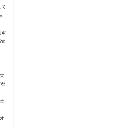
人民
院
对审
级党
突
官都
位
才